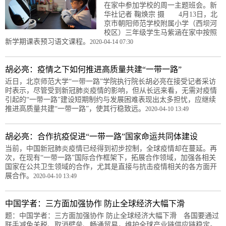
在家中参加学校的周一主题班会。新
华社记者 鞠焕宗 摄 4月13日，北
京市朝阳师范学校附属小学（西坝河
校区）三年级学生马紫涵在家中按照
新学期课表预习语文课程。
2020-04-14 07:30
胡必亮：疫情之下如何推进高质量共建“一带一路”
近日，北京师范大学“一带一路”学院执行院长胡必亮在接受记者采访
时表示，尽管受到新冠肺炎疫情的影响，但从长远来看，无需对疫情
引起的“一带一路”建设短期制约与发展困难表现出太多担忧，应继续
推进高质量共建“一带一路”，使其行稳致远。
2020-04-10 13:49
胡必亮：合作抗疫促进“一带一路”国家命运共同体建设
当前，中国新冠肺炎疫情已经得到初步控制，全球疫情却在蔓延。再
次，在现有“一带一路”国际合作框架下，拓展合作领域，加强各相关
国家在公共卫生领域的合作，尤其是直接与抗击疫情相关的各方面开
展合作。
2020-04-10 13:49
中国学者：三方面加强协作 防止全球经济大幅下滑
题：中国学者：三方面加强协作 防止全球经济大幅下滑 各国要通过
联手减免关税、取消壁垒、畅通贸易，维护全球产业链供应链稳定。