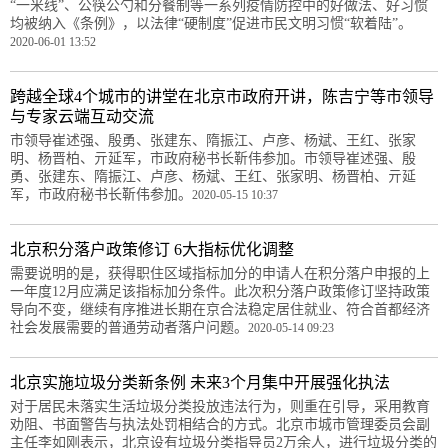
“一米线”、公筷公勺和分餐制等一系列疫情防控中的好做法、好习惯
均被纳入《条例》，以法律“硬制度”促进市民文明习惯“软着陆”。
2020-06-01 13:52
跨越全球4个城市的讲堂在北京市政府开讲，陈吉宁等市领导
与专家云端互动交流
市领导崔述强、殷勇、张建东、隋振江、卢彦、杨斌、王红、张家
明、杨晋柏、亓延军，市政府秘书长靳伟参加。市领导崔述强、殷
勇、张建东、隋振江、卢彦、杨斌、王红、张家明、杨晋柏、亓延
军，市政府秘书长靳伟参加。
2020-05-15 10:37
北京积分落户政策修订 6大指标优化调整
需要说明的是，获得职住区域指标加分的申请人在积分落户申报的上
一年度12月应满足该指标加分条件。此次积分落户政策修订坚持政策
导向不变，继续有序推进长期在京合法稳定居住就业、符合首都经济
社会发展需要的普通劳动者落户问题。
2020-05-14 09:23
北京实施垃圾分类新条例 未来3个月集中开展强化执法
对于居民未落实生活垃圾分类投放违法行为，则重在引导，采用教育
劝阻、书面警告与执法处罚相结合的方式。北京市城市管理委员会副
主任李如刚表示，北京设有垃圾分类指导员2万余人，进行垃圾分类的