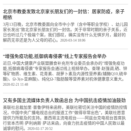
北京市教委发致北京家长朋友们的一封信：居家防疫，亲子
相依
3月13日晚，北京市教委面向全市中小学（含中等职业学校）、幼儿园
家长发出“致北京家长朋友们的一封信。关于非常时期的亲子关系，近
日也听过几个极端个案，我们感叹，确实没有什么无惧岁月，最好的
解药无非还是为人父母的初心。
2020-03-14 18:06
“增强免疫功能,抵御病毒侵袭”线上专家报告会举办
近日,中国大健康产业联盟膳食补充剂专业委员会承办的“增强免疫功
能,抵御病毒侵袭”专家报告会通过线上视频举办。查理·赵强调,硒、锌
等矿物质、维生素、花青素、胡萝卜素及内源性营养素(辅酶Q10,硫辛
酸)、Ω-3(α-亚麻酸)、纯化Ω-7脂肪酸等营养素对机体健康意义重大。
2020-02-21 11:48
又有多国主流媒体负责人致函总台 为中国抗击疫情加油鼓劲
美联社总裁加里·普鲁伊特来函称，美联社密切关注中国的疫情防控情
况，中国中央广播电视总台的报道工作“做得非常出色”，美联社愿意
提供力所能及的支持。墨西哥主流电视台——阿兹台克电视台首席执
行官本杰明·萨利纳斯·萨达来函，向奋力抗击疫情的中国人民致以最
诚挚的慰问。
2020-02-17 20:52