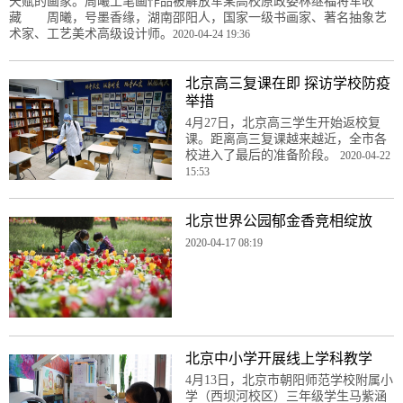
天赋的画家。周曦工笔画作品被解放军某高校原政委林继福将军收
藏 周曦，号墨香缘，湖南邵阳人，国家一级书画家、著名抽象艺
术家、工艺美术高级设计师。
2020-04-24 19:36
北京高三复课在即 探访学校防疫
举措
4月27日，北京高三学生开始返校复
课。距离高三复课越来越近，全市各
校进入了最后的准备阶段。
2020-04-22
15:53
北京世界公园郁金香竞相绽放
2020-04-17 08:19
北京中小学开展线上学科教学
4月13日，北京市朝阳师范学校附属小
学（西坝河校区）三年级学生马紫涵