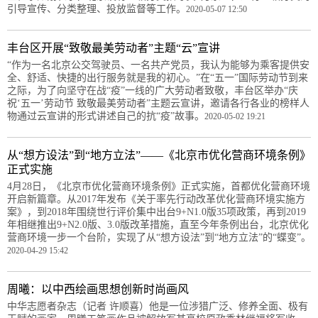
引导宣传、分类整理、投放监督等工作。
2020-05-07 12:50
丰台区开展“致敬最美劳动者”主题“云”宣讲
“作为一名北京公交驾驶员、一名共产党员，我认为能够为乘客提供安
全、舒适、快捷的出行服务就是我的初心。”在“五一”国际劳动节到来
之际，为了向坚守在战“疫”一线的广大劳动者致敬，丰台区举办“庆
祝‘五一’劳动节 致敬最美劳动者”主题云宣讲，邀请各行各业的榜样人
物通过云宣讲的形式讲述自己的抗“疫”故事。
2020-05-02 19:21
从“想方设法”到“地方立法”——《北京市优化营商环境条例》
正式实施
4月28日，《北京市优化营商环境条例》正式实施，首都优化营商环境
开启新篇章。从2017年发布《关于率先行动改革优化营商环境实施方
案》，到2018年围绕世行评价集中出台9+N1.0版35项政策，再到2019
年相继推出9+N2.0版、3.0版改革措施，直至今年条例出台，北京优化
营商环境一步一个台阶，实现了从“想方设法”到“地方立法”的“蝶变”。
2020-04-29 15:42
周曦：以中西绘画思想创新时尚画风
中华志愿者杂志（记者 许顺喜）他是一位涉猎广泛、修养全面、极有