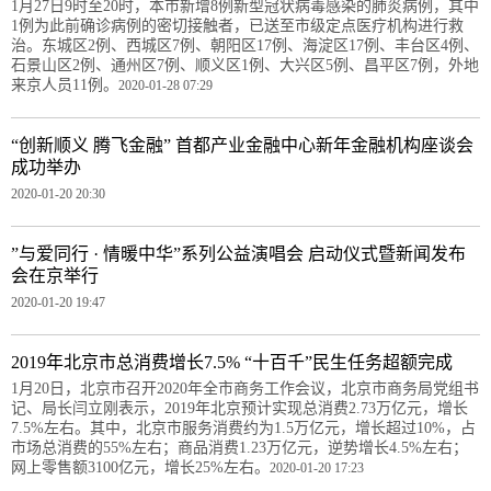
1月27日9时至20时，本市新增8例新型冠状病毒感染的肺炎病例，其中
1例为此前确诊病例的密切接触者，已送至市级定点医疗机构进行救
治。东城区2例、西城区7例、朝阳区17例、海淀区17例、丰台区4例、
石景山区2例、通州区7例、顺义区1例、大兴区5例、昌平区7例，外地
来京人员11例。
2020-01-28 07:29
“创新顺义 腾飞金融” 首都产业金融中心新年金融机构座谈会
成功举办
2020-01-20 20:30
”与爱同行 · 情暖中华”系列公益演唱会 启动仪式暨新闻发布
会在京举行
2020-01-20 19:47
2019年北京市总消费增长7.5% “十百千”民生任务超额完成
1月20日，北京市召开2020年全市商务工作会议，北京市商务局党组书
记、局长闫立刚表示，2019年北京预计实现总消费2.73万亿元，增长
7.5%左右。其中，北京市服务消费约为1.5万亿元，增长超过10%，占
市场总消费的55%左右；商品消费1.23万亿元，逆势增长4.5%左右；
网上零售额3100亿元，增长25%左右。
2020-01-20 17:23