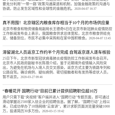
要充分利用“一带一路”政策沟通渠道和机制，加强金融政策的沟通与
协调，防止发生区域性和全球性的金融危机。
2020-04-07 16:37
真不用囤！北京辖区内粮食库存相当于10个月的市场供应量
北京市粮食和物资储备局副局长王德奇6日在北京市新冠肺炎疫情防控
工作新闻发布会上表示，我国粮食供求总体宽松，北京市粮食供给充
足、储备到位，市民不必集中采购和在家中囤积粮食。
2020-04-07 13:45
滞留湖北人员返京工作约半个月完成 自驾返京逐人逐车核验
25日下午，北京市新型冠状病毒肺炎疫情防控工作新闻发布会召开。
北京市人民政府副秘书长陈蓓介绍，鉴于近期境外疫情输入风险突
出，为避免在机场与入境人员交叉感染，返京方式主要为铁路专列和
公路自驾。确诊病例、疑似病例、密切接触者和有发热等症状人员，
暂不返京。
2020-03-27 09:46
“春暖花开 国聘行动”目前已累计提供招聘职位超10万
用户只需下载“央视频”客户端并进入“国聘行动”专题页面，即可通过
滑动掌握近2500家入驻企业的招聘信息。据了解，“国聘行动”上线以
来，已成功举办了18场网络“云宣讲”，累计求职页面浏览量突破1000
万，投递简历30多万份。
2020-03-15 19:42