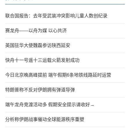
联合国报告：去年受武装冲突影响儿童人数创纪录
赛龙舟——以舟为媒 以心共济
英国驻华大使魏磊参访陕西延安
快舟十一号遥十三运载火箭发射成功
今日北京晚高峰提前 端午假期6条地铁线路延时运营
特朗普称不反对伊朗拥有弹道导弹
端午龙舟竞渡活动多 假期安全提示请收好→
分析称伊朗战事催动全球能源秩序重塑