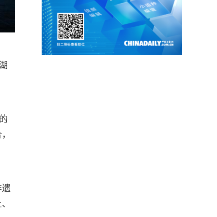
湖
的
合，
非遗
土、