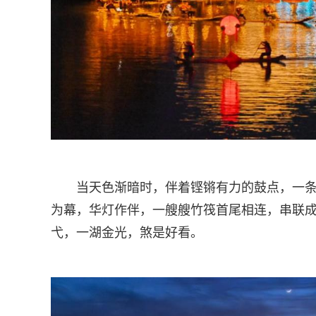
当天色渐暗时，伴着铿锵有力的鼓点，一条
为幕，华灯作伴，一艘艘竹筏首尾相连，串联
弋，一湖金光，煞是好看。