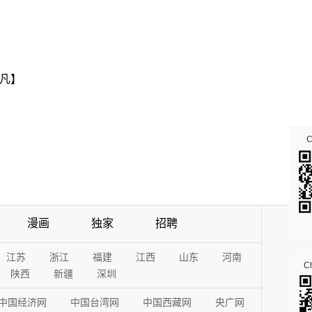
。
凡】
漫画
独家
招聘
江苏
浙江
福建
江西
山东
河南
Ch
陕西
新疆
深圳
中国经济网
中国台湾网
中国西藏网
央广网