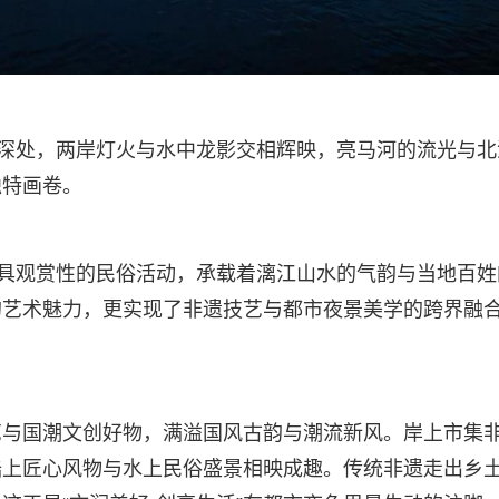
光深处，两岸灯火与水中龙影交相辉映，亮马河的流光与北
独特画卷。
极具观赏性的民俗活动，承载着漓江山水的气韵与当地百姓
的艺术魅力，更实现了非遗技艺与都市夜景美学的跨界融
艺与国潮文创好物，满溢国风古韵与潮流新风。岸上市集
陆上匠心风物与水上民俗盛景相映成趣。传统非遗走出乡