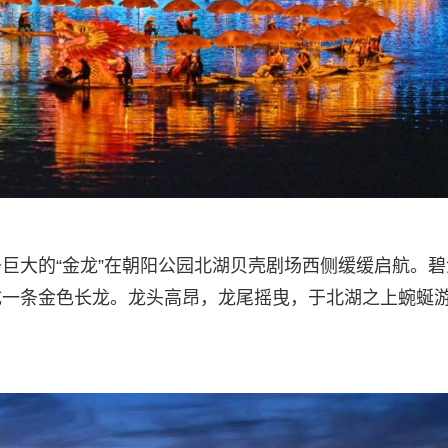
巨大的“金龙”在朝阳公园北湖贝壳剧场西侧缓缓启航。碧
成一条金色长龙。龙头高昂，龙尾摇曳，于北湖之上蜿蜒