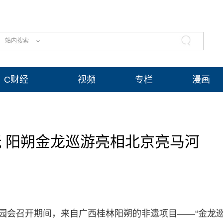
站内搜索
C财经
视频
专栏
漫画
 阳朔金龙巡游亮相北京亮马河
游园会召开期间，来自广西桂林阳朔的非遗项目——“金龙