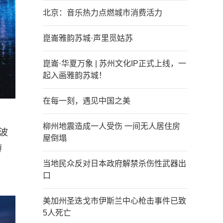
北京：音乐热力点燃城市消费活力
崑崙雅韵苏城·声里觅姑苏
崑崙·华夏万象 | 苏州文化IP正式上线，一
起入画雅韵苏城！
在每一刻，遇见中国之美
柳州地震造成一人受伤 一间无人居住房
波
屋倒塌
游
当地民众反对日本政府解禁杀伤性武器出
口
美加州圣迭戈市伊斯兰中心枪击事件已致
5人死亡