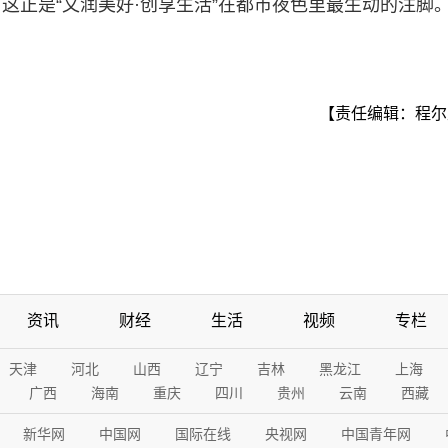
这正是“文润美好·创享生活”在都市夜色里最生动的注脚
【责任编辑：程尔
资讯
财经
生活
视频
专栏
天津
河北
山西
辽宁
吉林
黑龙江
上海
广西
海南
重庆
四川
贵州
云南
西藏
新华网
中国网
国际在线
央视网
中国青年网