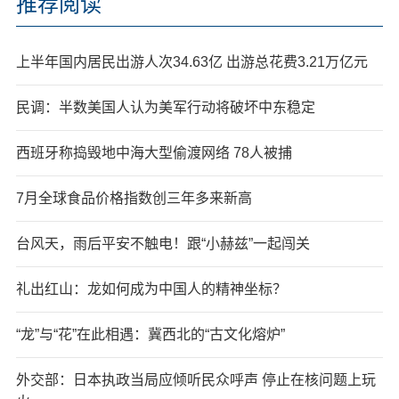
推荐阅读
上半年国内居民出游人次34.63亿 出游总花费3.21万亿元
民调：半数美国人认为美军行动将破坏中东稳定
西班牙称捣毁地中海大型偷渡网络 78人被捕
7月全球食品价格指数创三年多来新高
台风天，雨后平安不触电！跟“小赫兹”一起闯关
礼出红山：龙如何成为中国人的精神坐标？
“龙”与“花”在此相遇：冀西北的“古文化熔炉”
外交部：日本执政当局应倾听民众呼声 停止在核问题上玩