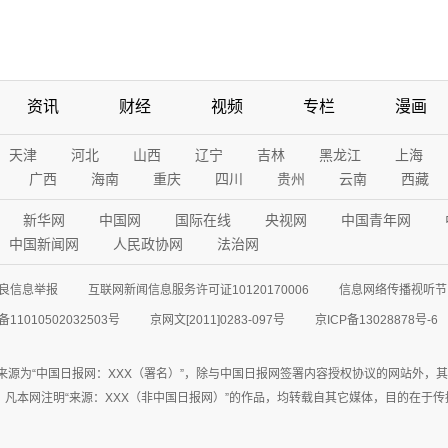
资讯
财经
视频
专栏
漫画
天津
河北
山西
辽宁
吉林
黑龙江
上海
广西
海南
重庆
四川
贵州
云南
西藏
新华网
中国网
国际在线
央视网
中国青年网
中国新闻网
人民政协网
法治网
良信息举报
互联网新闻信息服务许可证10120170006
信息网络传播视听节目
11010502032503号
京网文[2011]0283-097号
京ICP备13028878号-6
来源为“中国日报网：XXX（署名）”，除与中国日报网签署内容授权协议的网站外，
77联系；凡本网注明“来源：XXX（非中国日报网）”的作品，均转载自其它媒体，目的