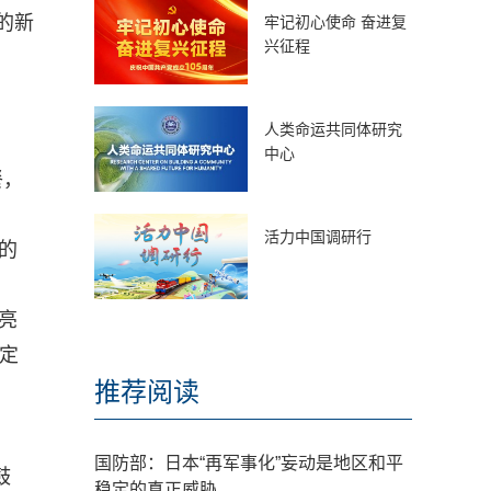
的新
牢记初心使命 奋进复
兴征程
人类命运共同体研究
中心
餐，
活力中国调研行
的
亮
车定
推荐阅读
国防部：日本“再军事化”妄动是地区和平
鼓
稳定的真正威胁