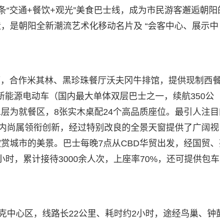
两条“交通+餐饮+观光”美食巴士线，成为市民游客邂逅朝阳
，是朝阳全新潮流艺术化移动名片及 “会客中心、展示中
餐厅，合作米其林、黑珍珠餐厅沃夫冈牛排馆，提供现制西
双层新能源电动车（国内最大单体双层巴士之一，续航350公
层为就餐区，8张实木桌配24个高品质座位。最引人注目
国内尚属领衔创新，经过特别改良的全景天窗提供了广阔视
赏城市的美景。巴士每晚7点从CBD华贸出发，经国贸、
小时，累计接待3000余人次，上座率70%，还可提供包
克中心区，线路长22公里、耗时约2小时，途经鸟巢、钟