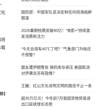
一
优化
国防部：中国军队坚决反制任何闹海挑衅
图谋
2026暑期档票房破80亿！“电影+”持续激
发消费新活力
阳将
承载
“今天总得有40℃了吧？”气象部门为啥还
不预警？
盟友遭伊朗警告 弹药库存承压 美国取消
对伊袭击另有隐情？
王巍：红山文化说明文明的路径不止一条
静】
超30万亿元！今年前7月我国货物贸易进
出口延续增长态势