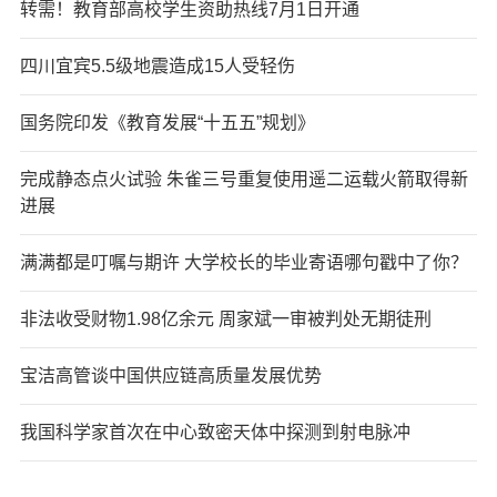
转需！教育部高校学生资助热线7月1日开通
四川宜宾5.5级地震造成15人受轻伤
国务院印发《教育发展“十五五”规划》
完成静态点火试验 朱雀三号重复使用遥二运载火箭取得新
进展
满满都是叮嘱与期许 大学校长的毕业寄语哪句戳中了你？
非法收受财物1.98亿余元 周家斌一审被判处无期徒刑
宝洁高管谈中国供应链高质量发展优势
我国科学家首次在中心致密天体中探测到射电脉冲