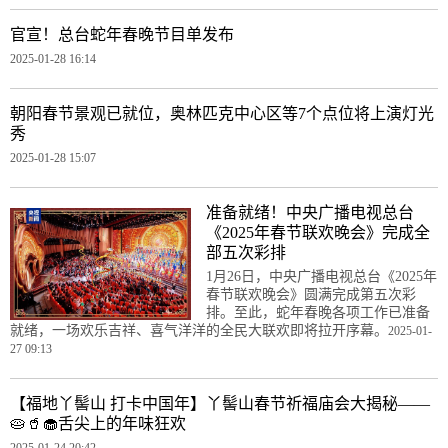
官宣！总台蛇年春晚节目单发布
2025-01-28 16:14
朝阳春节景观已就位，奥林匹克中心区等7个点位将上演灯光
秀
2025-01-28 15:07
准备就绪！中央广播电视总台
《2025年春节联欢晚会》完成全
部五次彩排
1月26日，中央广播电视总台《2025年
春节联欢晚会》圆满完成第五次彩
排。至此，蛇年春晚各项工作已准备
就绪，一场欢乐吉祥、喜气洋洋的全民大联欢即将拉开序幕。
2025-01-
27 09:13
【福地丫髻山 打卡中国年】丫髻山春节祈福庙会大揭秘
——
🥧🥤🧁舌尖上的年味狂欢
2025-01-24 20:42