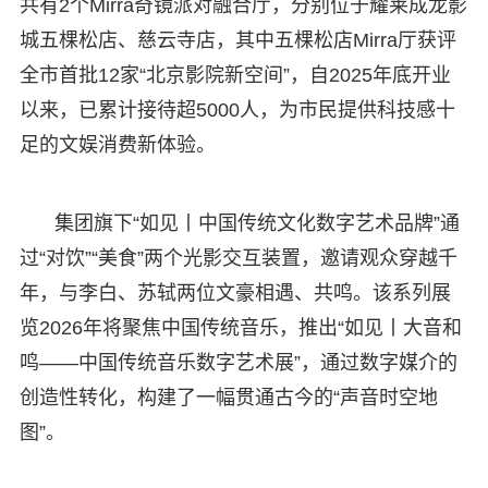
共有2个Mirra奇镜派对融合厅，分别位于耀莱成龙影
城五棵松店、慈云寺店，其中五棵松店Mirra厅获评
全市首批12家“北京影院新空间”，自2025年底开业
以来，已累计接待超5000人，为市民提供科技感十
足的文娱消费新体验。
集团旗下“如见丨中国传统文化数字艺术品牌”通
过“对饮”“美食”两个光影交互装置，邀请观众穿越千
年，与李白、苏轼两位文豪相遇、共鸣。该系列展
览2026年将聚焦中国传统音乐，推出“如见丨大音和
鸣——中国传统音乐数字艺术展”，通过数字媒介的
创造性转化，构建了一幅贯通古今的“声音时空地
图”。