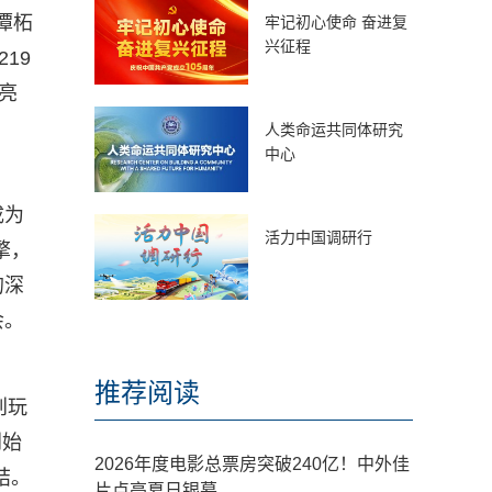
潭柘
牢记初心使命 奋进复
兴征程
19
亮
人类命运共同体研究
中心
成为
活力中国调研行
擎，
的深
会。
推荐阅读
创玩
创始
2026年度电影总票房突破240亿！中外佳
结。
片点亮夏日银幕