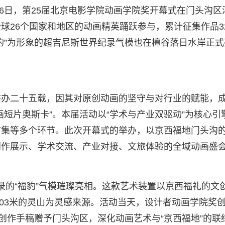
月6日，第25届北京电影学院动画学院奖开幕式在门头沟区
26个国家和地区的动画精英踊跃参与，累计征集作品32
豹”为形象的超吉尼斯世界纪录气模也在檀谷落日水岸正式
举办二十五载，因其对原创动画的坚守与对行业的赋能，
短片奥斯卡”。本届活动以“学术与产业双驱动”为核心引
市集等多个环节。此次开幕式的举办，以京西福地门头沟
创作展示、学术交流、产业对接、文旅体验的全域动画盛
纪录的“福豹”气模璀璨亮相。这款艺术装置以京西福礼的文
303米的灵山为灵感来源。活动当天，设计者动画学院奖
创作手稿赠予门头沟区，深化动画艺术与“京西福地”的联