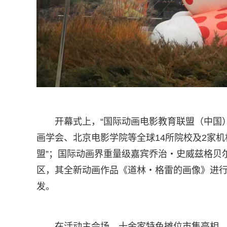
开幕式上，“国际动画电影教育联盟（中国）
画学会、北京电影学院等全球14所院校及2家机
盟”；国际动画界重量级嘉宾乔治・史威兹格贝
区，其全新动画作品《道林・格雷的画像》进
发。
在活动主会场，十余家特色摊位市集亮相，