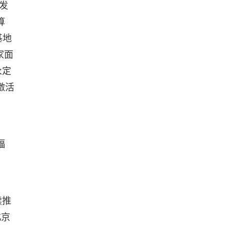
发
算
基地
家面
永定
激活
福
续推
北京