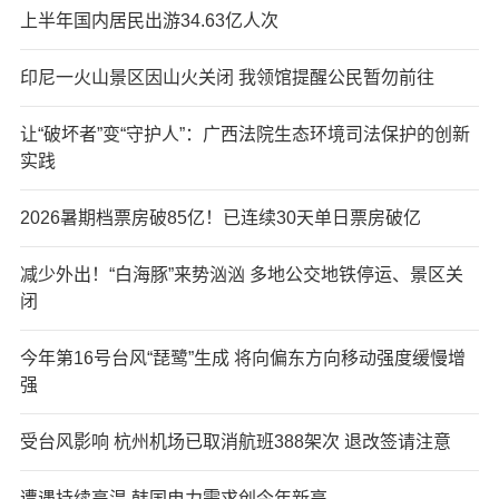
上半年国内居民出游34.63亿人次
印尼一火山景区因山火关闭 我领馆提醒公民暂勿前往
让“破坏者”变“守护人”：广西法院生态环境司法保护的创新
实践
2026暑期档票房破85亿！已连续30天单日票房破亿
减少外出！“白海豚”来势汹汹 多地公交地铁停运、景区关
闭
今年第16号台风“琵鹭”生成 将向偏东方向移动强度缓慢增
强
受台风影响 杭州机场已取消航班388架次 退改签请注意
遭遇持续高温 韩国电力需求创今年新高