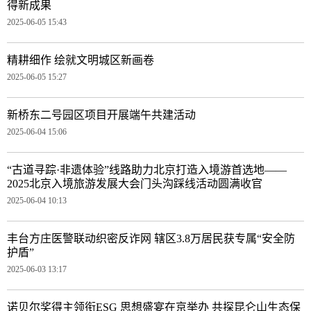
得新成果
2025-06-05 15:43
精耕细作 绘就文明城区新画卷
2025-06-05 15:27
新桥东二号园区项目开展端午共建活动
2025-06-04 15:06
“古道寻踪·非遗体验”线路助力北京打造入境游首选地——
2025北京入境旅游发展大会门头沟踩线活动圆满收官
2025-06-04 10:13
丰台方庄医警联动织密反诈网 辖区3.8万居民获专属“安全防
护盾”
2025-06-03 13:17
诺贝尔奖得主领衔ESG 思想盛宴在京举办 共探昆仑山生态保