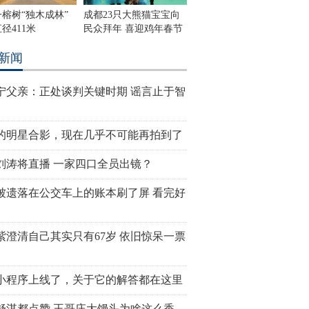
榕树“独木成林”
成都23只大熊猫宝宝向
径411米
民众拜年 喜迎鸡年春节
新闻
宁父亲：正处谈判关键时期 谣言止于智
的明星合影，现在几乎不可能再拍到了
刘涛将直播 一家四口全员出镜？
被遗落在公交车上的账本刷了屏 看完好
紫澄清自己其实只有67岁 依旧惊呆一票
小程序上线了，关于它的解答都在这里
舒淇都点赞 王哥庄大馒头为啥这么香