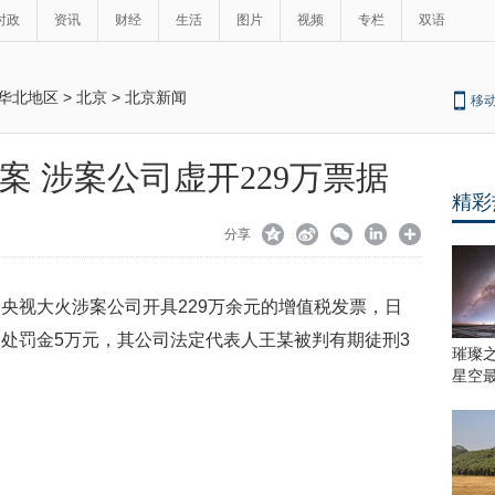
时政
资讯
财经
生活
图片
视频
专栏
双语
华北地区
>
北京
>
北京新闻
移
案 涉案公司虚开229万票据
精彩
分享
央视大火涉案公司开具229万余元的增值税发票，日
处罚金5万元，其公司法定代表人王某被判有期徒刑3
璀璨
星空