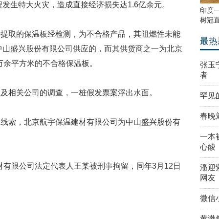
程发生特大火灾，造成直接经济损失达1.6亿余元。
印度一
树冠直
场提取的保温板经检测，为不合格产品，其阻燃性未能
最热
中山盛兴股份有限公司供应的，而其供货商之一为北京
1万余平方米的不合格保温板。
张玉
者
员及相关公司的调查，一桩假发票案浮出水面。
罕见
春晚
的线索，北京航宇保温建材有限公司为中山盛兴股份有
一本
心酸
建材有限公司法定代表人王某被刑事拘留，同年3月12日
潘迎
网友
微信
黄渤